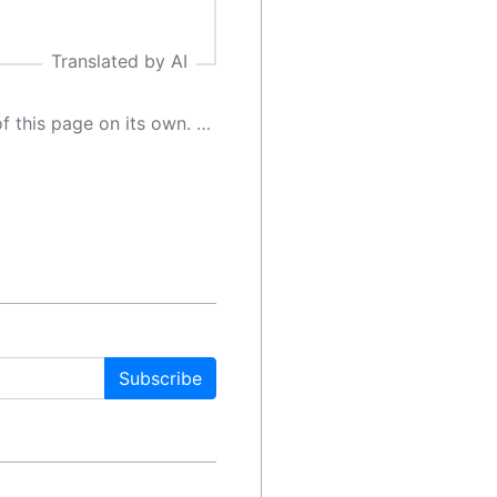
Translated by AI
 as a result, the article may contain accidental inaccuracies or errors. We urge you to help us improve our site by reporting any inaccuracies you find using the "
Subscribe