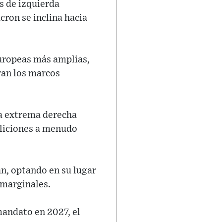
s de izquierda
cron se inclina hacia
europeas más amplias,
ran los marcos
la extrema derecha
aliciones a menudo
án, optando en su lugar
 marginales.
 mandato en 2027, el