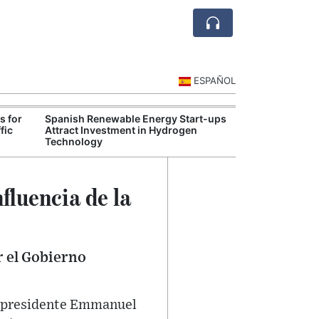
ESPAÑOL
s for
Spanish Renewable Energy Start-ups
Spain and Catal
fic
Attract Investment in Hydrogen
Fiscal Autono
Technology
fluencia de la
r el Gobierno
el presidente Emmanuel