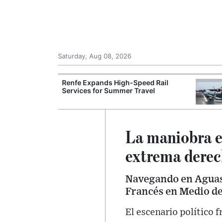
Saturday, Aug 08, 2026
tricity Grid to
Renfe Expands High-Speed Rail
nergy Expansion
Services for Summer Travel
La maniobra es
extrema derec
Navegando en Aguas 
Francés en Medio d
El escenario político 