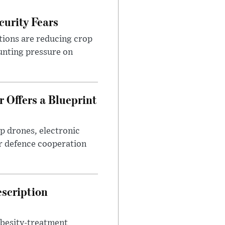
urity Fears
tions are reducing crop
unting pressure on
 Offers a Blueprint
p drones, electronic
r defence cooperation
escription
obesity-treatment