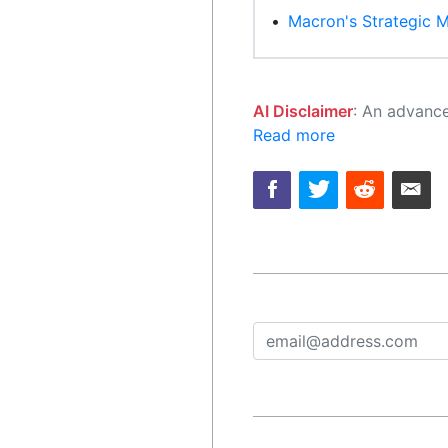
•
Macron's Strategic M
AI Disclaimer
: An advanced artificial intelligence (AI) system generated the content of this page on
Read more