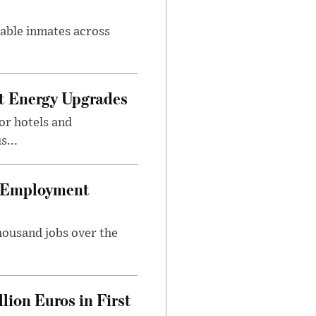
rable inmates across
nt Energy Upgrades
or hotels and
s...
t Employment
housand jobs over the
lion Euros in First