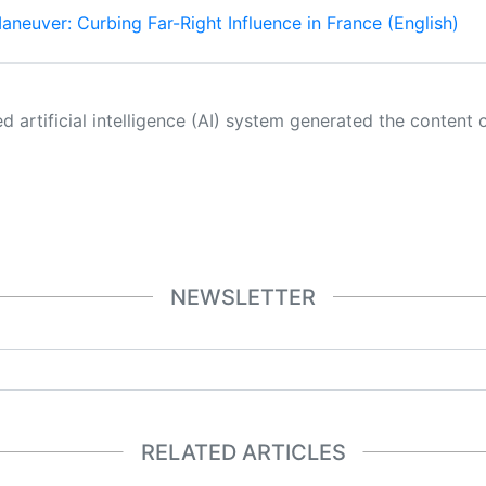
aneuver: Curbing Far-Right Influence in France (English)
 its own. This innovative technology conducts extensive research from a variety of reliable sources, performs rigorous fact-checking and verification, cleans up and balances biased or manipulated content, and presents a minimal factual summary that is just enough yet essential for you to function as an informed and educated citizen. Please keep in mind, however, that this system is an evolving technology, and
NEWSLETTER
RELATED ARTICLES