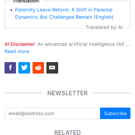
Translation:
•
Paternity Leave Reform: A Shift in Parental
Dynamics, But Challenges Remain (English)
Translated by AI
AI Disclaimer
: An advanced artificial intelligence (AI) system generated the content of this page on its own. This innovative technology conducts extensive research from a variety of reliable sources, performs rigorous fact-checking and verification, cleans up and balances biased or manipulated content, and presents a minimal factual summary that is just enough yet essential for you to function as an informed and educated citizen. Please keep in mind, however, that this system is an evolving technology, and as a result, the article may contain accidental inaccuracies or errors. We urge you to help us improve our site by reporting any inaccuracies you find using the "
Read more
NEWSLETTER
Subscribe
RELATED