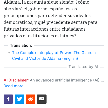
Aldama, la pregunta sigue siendo: ¿cómo
abordará el gobierno español estas
preocupaciones para defender sus ideales
democráticos, y qué precedente sentará para
futuras interacciones entre ciudadanos
privados e instituciones estatales?
Translation:
•
The Complex Interplay of Power: The Guardia
Civil and Victor de Aldama (English)
Translated by AI
AI Disclaimer
: An advanced artificial intelligence (AI) system generated the content of this page on its own. This innovative technology conducts extensive research from a variety of reliable sources, performs rigorous fact-checking and verification, cleans up and balances biased or manipulated content, and presents a minimal factual summary that is just enough yet essential for you to function as an informed and educated citizen. Please keep in mind, however, that this system is an evolving technology, and as a result, the article may contain accidental inaccuracies or errors. We urge you to help us improve our site by reporting any inaccuracies you find using the "
Read more