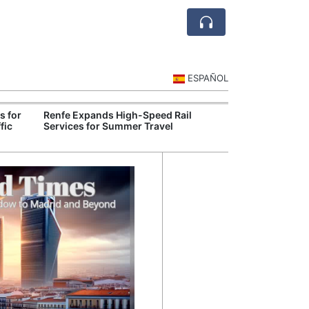
ESPAÑOL
s for
Renfe Expands High-Speed Rail
Valencian Citr
fic
Services for Summer Travel
Water-Saving I