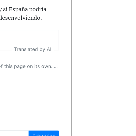
y si España podría
 desenvolviendo.
Translated by AI
 as a result, the article may contain accidental inaccuracies or errors. We urge you to help us improve our site by reporting any inaccuracies you find using the "