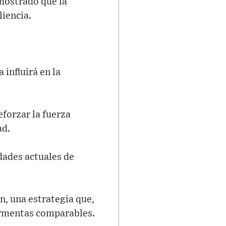
mostrado que la
liencia.
influirá en la
eforzar la fuerza
ad.
dades actuales de
n, una estrategia que,
tormentas comparables.