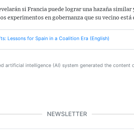
elarán si Francia puede lograr una hazaña similar 
los experimentos en gobernanza que su vecino está
fts: Lessons for Spain in a Coalition Era (English)
 its own. This innovative technology conducts extensive research from a variety of reliable sources, performs rigorous fact-checking and verification, cleans up and balances biased or manipulated content, and presents a minimal factual summary that is just enough yet essential for you to function as an informed and educated citizen. Please keep in mind, however, that this system is an evolving technology, and
NEWSLETTER