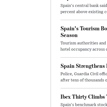
Spain's central bank said
percent above existing c
Spain's Tourism B
Season
Tourism authorities and 
hotel occupancy across d
Spain Strengthens 
Police, Guardia Civil of
after tens of thousands 
Ibex Thirty Climbs
Spain's benchmark stock