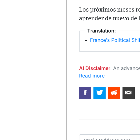
Los próximos meses rev
aprender de nuevo de 
Translation:
•
France's Political Shi
AI Disclaimer
: An advanced artificial intelligence (AI) system generated the content of this page on
Read more