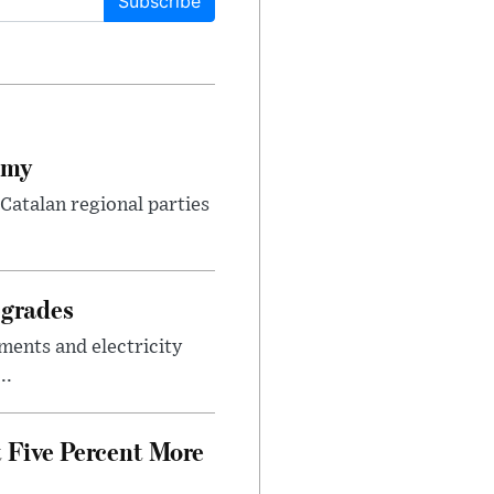
Subscribe
omy
Catalan regional parties
pgrades
ments and electricity
..
 Five Percent More