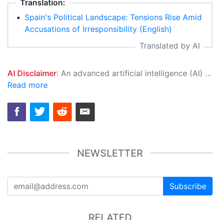
Translation:
•
Spain's Political Landscape: Tensions Rise Amid
Accusations of Irresponsibility (English)
Translated by AI
AI Disclaimer
: An advanced artificial intelligence (AI) system generated the content of this page on its own. This innovative technology conducts extensive research from a variety of reliable sources, performs rigorous fact-checking and verification, cleans up and balances biased or manipulated content, and presents a minimal factual summary that is just enough yet essential for you to function as an informed and educated citizen. Please keep in mind, however, that this system is an evolving technology, and as a result, the article may contain accidental inaccuracies or errors. We urge you to help us improve our site by reporting any inaccuracies you find using the "
Read more
NEWSLETTER
Subscribe
RELATED